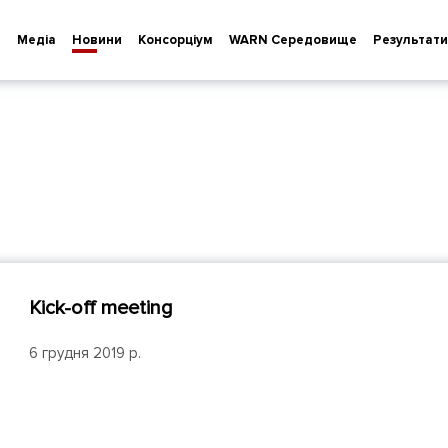
т
Медіа
Новини
Консорціум
WARN Cередовище
Результати
Kick-off meeting
6 грудня 2019 p.