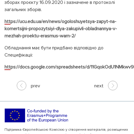
зборах проєкту 16.09.2020 і зазначене в протоколі
загальних зборів.
https://ucu.edu.ua/en/news/ogoloshuyetsya-zapyt-na-
komertsijni-propozytsiyi-dlya-zakupivli-obladnannya-v-
mezhah-proektu-erasmus-warn-2/
Обладнання має бути придбано відповідно до
Специфікаціі:
https://docs.google.com/spreadsheets/d/11GqokOdU1NM
prev
next
Підтримка Європейською Комісією у створення матеріалів, розміщених