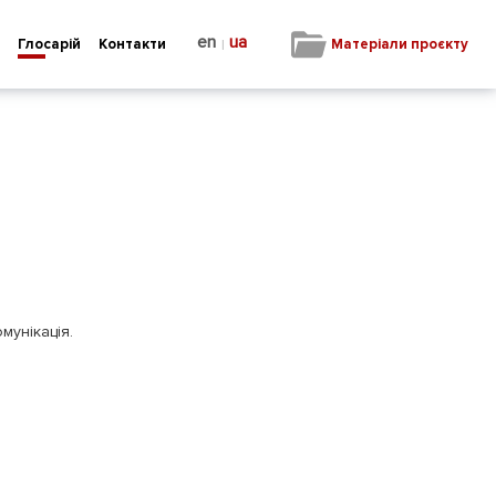
en
ua
|
Матеріали проєкту
Глосарій
Контакти
мунікація.