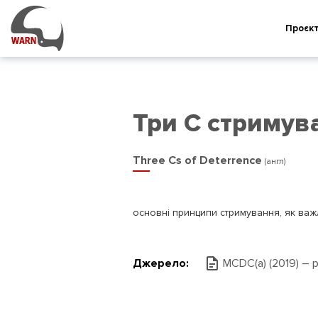
Проєк
Три C стримув
Three Cs of Deterrence
(англ)
основні принципи стримування, як важли
Джерело:
MCDC(а) (2019) – 