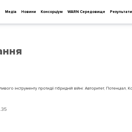
т
Медіа
Новини
Консорціум
WARN Cередовище
Результати
ання
вого інструменту протидії гібридній війні: Авторитет, Потенціал, Ко
р.35