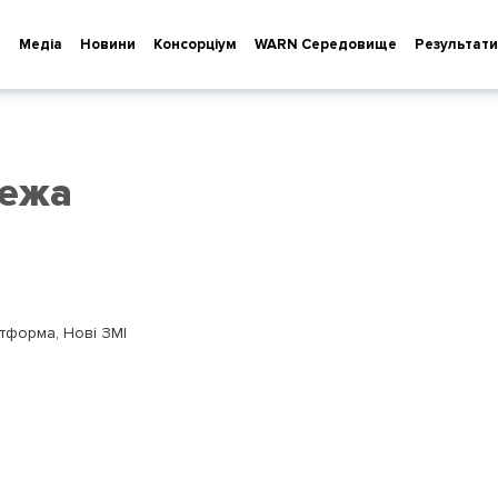
т
Медіа
Новини
Консорціум
WARN Cередовище
Результати
режа
тформа, Нові ЗМІ