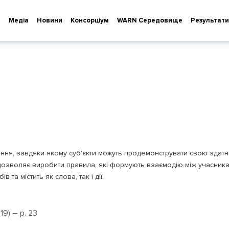
т
Медіа
Новини
Консорціум
WARN Cередовище
Результати
ня, завдяки якому суб'єкти можуть продемонструвати свою здатніс
 дозволяє виробити правила, які формують взаємодію між учасник
та містить як слова, так і дії.
019) – р. 23