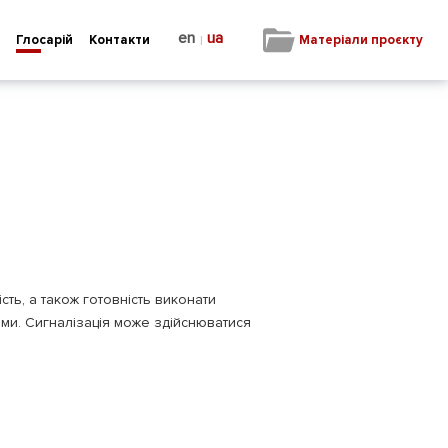
en
ua
|
Матеріали проєкту
Глосарій
Контакти
ть, а також готовність виконати
ами. Сигналізація може здійснюватися