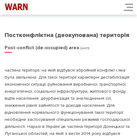
Постконфліктна (деокупована) територія
Post-conflict (de-occupied) area
(англ)
частина території, на якій відбувся збройний конфлікт і яка
була звільнена. Для такої території характерні дестабілізація
економічної ситуації, руйновання виробничої, транспортної,
енергетичної, соціальної інфраструктури, житлового фонду,
відтік населення, деурбанізація та знелюднення сіл,
зниження рівня зайнятості та доходів населення. Для
відновлення нормального функціонування такої території
необхідне застосування спеціальних режимів господарської
діяльності. Наразі в Україні це частина території Донецької та
Луганської областей, на якій з вести 2014 року відбувся