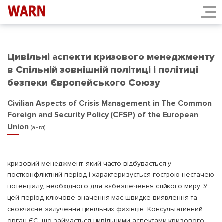
Цивільні аспекти кризового менеджменту
в Спільній зовнішній політиці і політиці
безпеки Європейського Союзу
Civilian Aspects of Crisis Management in The Common
Foreign and Security Policy (CFSP) of the European
Union
(англ)
кризовий менеджмент, який часто відбувається у
постконфліктний період і характеризується гострою нестачею
потенціалу, необхідного для забезпечення стійкого миру. У
цей період ключове значення має швидке виявлення та
своєчасне залучення цивільних фахівців. Консультативний
орган ЄС, що займається цивільними аспектами кризового