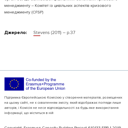
менеджменту – Комітет із цивільних аспектів кризового
менеджменту (CFSP)
Джерело:
Stevens (2011) – p.37
Підтримка Європейською Комісією у створення матеріалів, розміщених
на цьому сайті, не є схваленням змісту, який відображає погляди лише
авторів, і Комісія не несе відповідальності за будь-яке використання
інформації, що міститься в ній
Copyright: Erasmus+ Capacity Building Project 610133-EPP-1-2019-