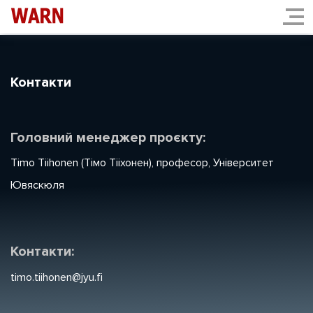
Контакти
Головний менеджер проєкту:
Timo Tiihonen (Тімо Тііхонен), професор, Університет
Ювяскюля
Контакти:
timo.tiihonen@jyu.fi